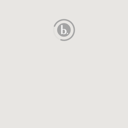
УХОД ПОСЛЕ ОКРАШИВАНИЯ АИРТАЧ: КАК
СОХРАНИТЬ ЦВЕТ И КАЧЕСТВО ВОЛОС
Аиртач выбирают за мягкие переходы,
ПОДРОБНЕЕ
воздушный рисунок и эффект дорогого
окрашивания. В этой технике осветляется не вся
масса, а отдельно прядь за прядью, поэтому
результат выглядит деликатно и долго сохраняет...