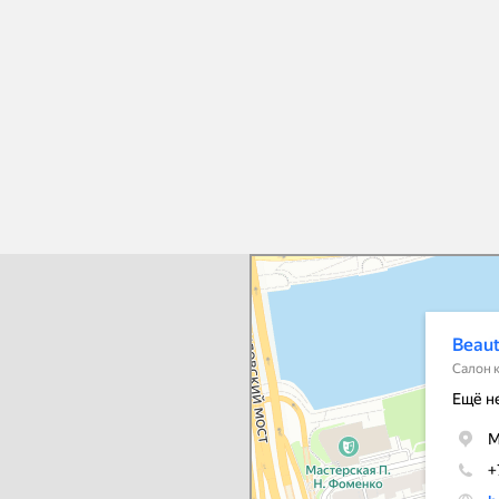
Beautick
Салон красоты в Москве
Косметология в Москве