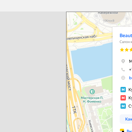
Beautick
Салон красоты в Москве
Косметология в Москве