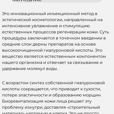
Это инновационный
инъекционный
метод
в
эстетической
косметологии
, направленный на
интенсивное
увлажнение
и стимуляцию
естественных процессов регенерации
кожи
. Суть
процедуры
заключается в точечном
введении
в
средние слои дермы
препаратов
на основе
высокоочищенной
гиалуроновой
кислоты
. Это
вещество является естественным компонентом
нашего организма и отвечает за связывание и
удержание молекул воды.
С возрастом синтез собственной
гиалуроновой
кислоты
сокращается, что приводит к сухости,
потере эластичности и образованию морщин.
Биоревитализация кожи лица
решает эту
проблему изнутри, доставляя «строительный
материал» напрямую в клетки. Это не просто