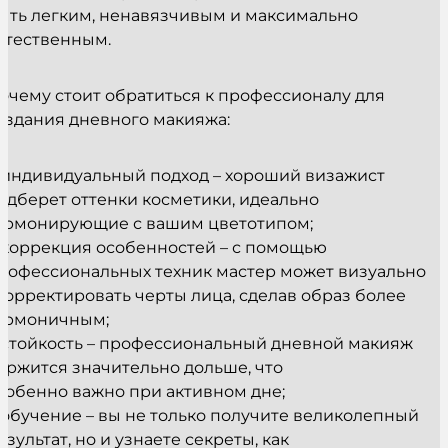
ыть легким, ненавязчивым и максимально
стественным.
очему стоит обратиться к профессионалу для
оздания дневного макияжа:
 индивидуальный подход – хороший визажист
одберет оттенки косметики, идеально
армонирующие с вашим цветотипом;
 коррекция особенностей – с помощью
рофессиональных техник мастер может визуально
корректировать черты лица, сделав образ более
армоничным;
 стойкость – профессиональный дневной макияж
ержится значительно дольше, что
собенно важно при активном дне;
 обучение – вы не только получите великолепный
езультат, но и узнаете секреты, как