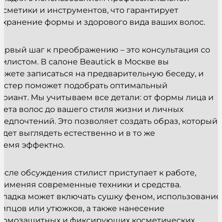
осметики и инструментов, что гарантирует
охранение формы и здорового вида ваших волос.
ервый шаг к преображению – это консультация со
тилистом. В салоне Beautick в Москве вы
ожете записаться на предварительную беседу, и
астер поможет подобрать оптимальный
ариант. Мы учитываем все детали: от формы лица и
вета волос до вашего стиля жизни и личных
редпочтений. Это позволяет создать образ, который
удет выглядеть естественно и в то же
ремя эффектно.
осле обсуждения стилист приступает к работе,
рименяя современные техники и средства.
кладка может включать сушку феном, использование
ипцов или утюжков, а также нанесение
ермозащитных и фиксирующих косметических