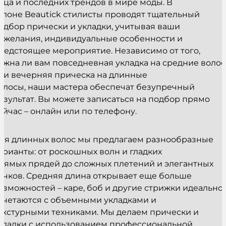
ица и последних трендов в мире моды. В
алоне Beautick стилисты проводят тщательный
одбор прически и укладки, учитывая ваши
ожелания, индивидуальные особенности и
редстоящее мероприятие. Независимо от того,
ужна ли вам повседневная укладка на средние воло
ли вечерняя прическа на длинные
олосы, наши мастера обеспечат безупречный
езультат. Вы можете записаться на подбор прямо
ейчас – онлайн или по телефону.
ля длинных волос мы предлагаем разнообразные
арианты: от роскошных волн и гладких
рямых прядей до сложных плетений и элегантных
учков. Средняя длина открывает еще больше
озможностей – каре, боб и другие стрижки идеально
очетаются с объемными укладками и
екстурными техниками. Мы делаем прически и
кладки с использованием профессиональной