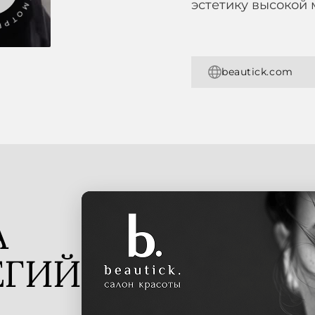
эстетику высокой 
beautick.com
А
ЕГИЙ