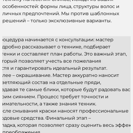
особенностей: формы лица, структуры волос и
личных предпочтений. Мы против шаблонных
решений – только эксклюзивные варианты.
роцедура начинается с консультации: мастер
одробно рассказывает о технике, подбирает
ттенки и составляет план работы. Это важный этап,
оторый позволяет учесть все пожелания
остя и гарантировать идеальный результат.
алее – окрашивание. Мастер аккуратно наносит
светляющий состав на отдельные пряди,
оздавая те самые блики, которые будут радовать вас
воим сиянием. Процесс требует точности и
нимательности, а также знания техник.
осле смывания краски наносят профессиональные
ходовые средства. Финальный этап –
кладка, которая позволяет сразу оценить весь эффек
т преображения.