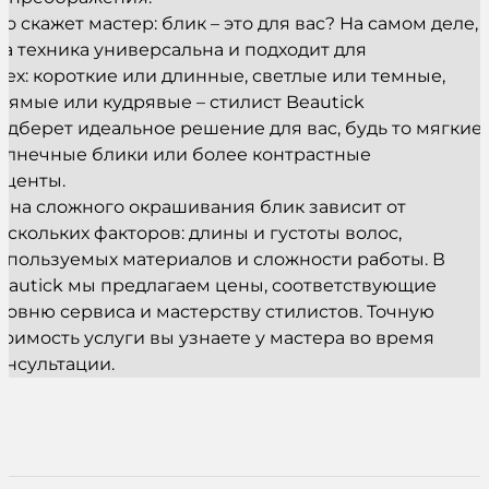
то скажет мастер: блик – это для вас? На самом деле,
та техника универсальна и подходит для
сех: короткие или длинные, светлые или темные,
рямые или кудрявые – стилист Beautick
одберет идеальное решение для вас, будь то мягкие
олнечные блики или более контрастные
кценты.
ена сложного окрашивания блик зависит от
ескольких факторов: длины и густоты волос,
спользуемых материалов и сложности работы. В
eautick мы предлагаем цены, соответствующие
ровню сервиса и мастерству стилистов. Точную
тоимость услуги вы узнаете у мастера во время
онсультации.