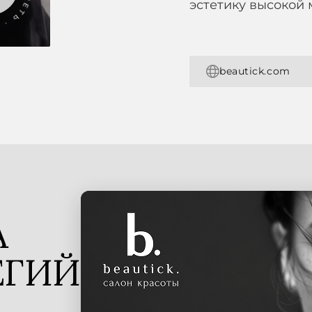
эстетику высокой 
beautick.com
А
ЕГИЙ